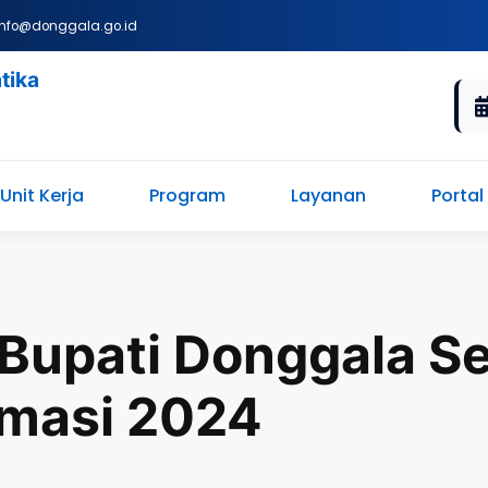
nfo@donggala.go.id
tika
Unit Kerja
Program
Layanan
Portal
Bupati Donggala S
masi 2024