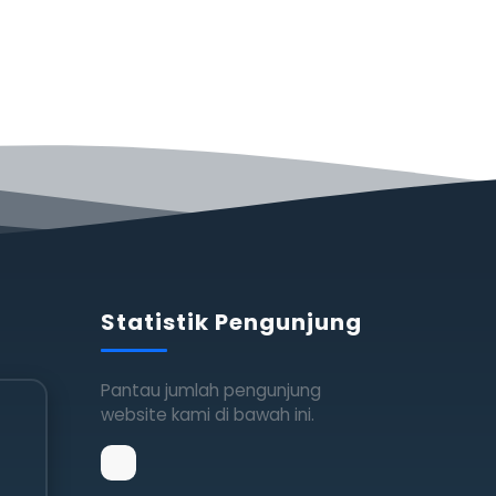
Statistik Pengunjung
Pantau jumlah pengunjung
website kami di bawah ini.