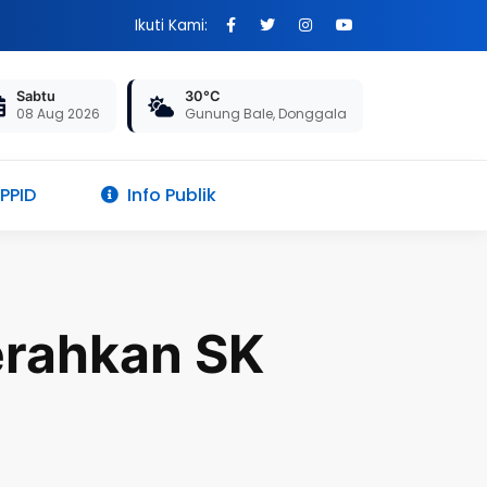
Ikuti Kami:
Sabtu
30°C
08 Aug 2026
Gunung Bale, Donggala
 PPID
Info Publik
erahkan SK