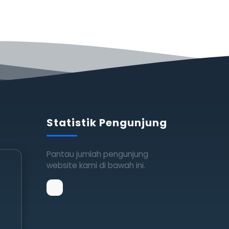
Statistik Pengunjung
Pantau jumlah pengunjung
website kami di bawah ini.