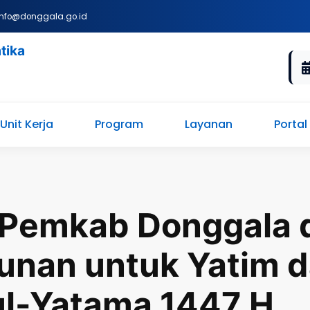
nfo@donggala.go.id
tika
Unit Kerja
Program
Layanan
Portal
 Pemkab Donggala 
unan untuk Yatim 
ul-Yatama 1447 H